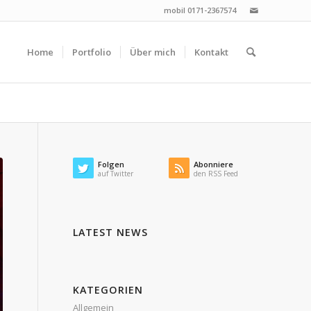
mobil 0171-2367574
Home
Portfolio
Über mich
Kontakt
Folgen
Abonniere
auf Twitter
den RSS Feed
LATEST NEWS
KATEGORIEN
Allgemein