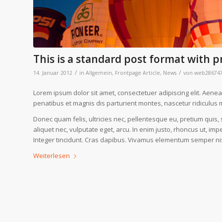
This is a standard post format with p
/
/
14. Januar 2012
in
Allgemein
,
Frontpage Article
,
News
von
web28674
Lorem ipsum dolor sit amet, consectetuer adipiscing elit. Ae
penatibus et magnis dis parturient montes, nascetur ridiculus 
Donec quam felis, ultricies nec, pellentesque eu, pretium quis,
aliquet nec, vulputate eget, arcu. In enim justo, rhoncus ut, imp
Integer tincidunt. Cras dapibus. Vivamus elementum semper nis
Weiterlesen